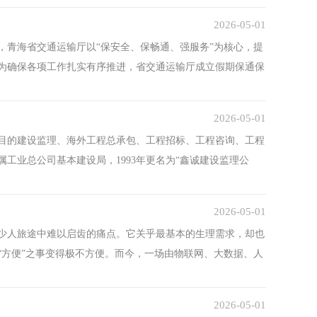
2026-05-01
青海省交通运输厅以“保安全、保畅通、强服务”为核心，提
为确保各项工作扎实有序推进，省交通运输厅成立假期保通保
2026-05-01
目的建设监理、海外工程总承包、工程招标、工程咨询、工程
工业总公司基本建设局，1993年更名为“鑫诚建设监理公
2026-05-01
少人旅途中难以启齿的痛点。它关乎最基本的生理需求，却也
“方便”之事变得极不方便。而今，一场由物联网、大数据、人
2026-05-01