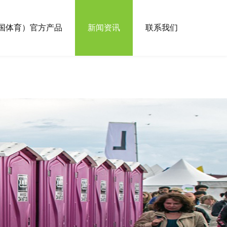
官方网站
（中国体育）官方产品
新闻资讯
联系我们